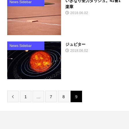
いきなり全力ダッシュ。41番1
News Sidebar
楽章
2018.06.02
ジュピター
News Sidebar
2018.06.02
1
…
7
8
9
