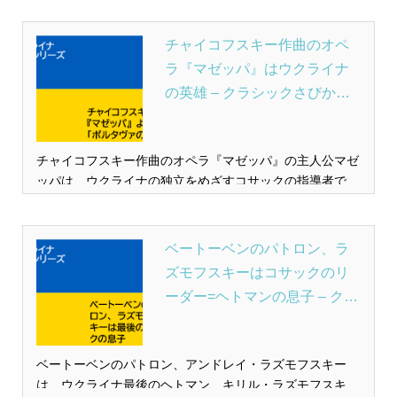
キー作曲『展覧会の絵』の1場面「キエフの大門」があり
ます。ウクライナの賢公が設けた門です。
チャイコフスキー作曲のオペ
ラ『マゼッパ』はウクライナ
の英雄 – クラシックさびから
入門
チャイコフスキー作曲のオペラ『マゼッパ』の主人公マゼ
ッパは、ウクライナの独立をめざすコサックの指導者で
す。コサックはウクライナの地を外敵から守るために結成
された自警団。コサックの地をウクライナとよぶようにな
りました。
ベートーベンのパトロン、ラ
ズモフスキーはコサックのリ
ーダー=ヘトマンの息子 – クラ
シックさびから入門
ベートーベンのパトロン、アンドレイ・ラズモフスキー
は、ウクライナ最後のヘトマン、キリル・ラズモフスキー