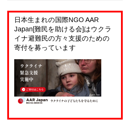
の息子。ウィーン会議にロシア全権で出席。『運命』『田
園』「ラズモフスキー弦楽四重奏曲」などが献呈曲。
日本生まれの国際NGO AAR
Japan[難民を助ける会]はウクラ
イナ避難民の方々支援のための
寄付を募っています