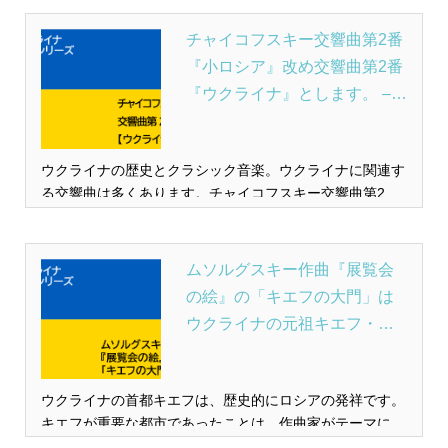
チャイコフスキー交響曲第2番
『小ロシア』改め交響曲第2番
『ウクライナ』とします。 –
クラシックさびから入門
ウクライナの歴史とクラシック音楽。ウクライナに関連す
る交響曲は多くあります。チャイコフスキー交響曲第2番
『小ロシア』の小ロシアはロシア側からみたウクライナの
呼称。辺境の意味がある。ウクライナはたんに「土地」の
意味だとしている。
ムソルグスキー作曲『展覧会
の絵』の「キエフの大門」は
ウクライナの元祖キエフ・ル
ーシ国王が建設した。 – クラ
シックさびから入門
ウクライナの首都キエフは、歴史的にロシアの発祥です。
キエフが重要な都市であったことは、作曲家がテーマにと
りあげていることでわかります。その1つに。ムソルグス